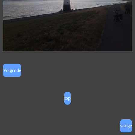
Volgende
top
vorige