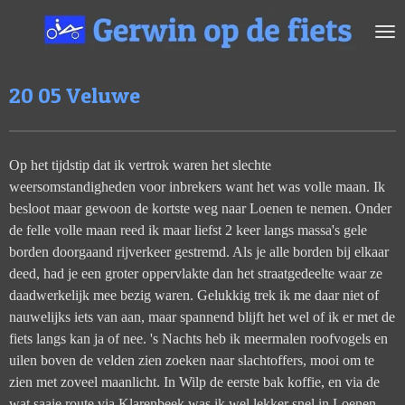
Ga
direct
naar
de
20 05 Veluwe
hoofdinhoud
Op het tijdstip dat ik vertrok waren het slechte
weersomstandigheden voor inbrekers want het was volle maan. Ik
besloot maar gewoon de kortste weg naar Loenen te nemen. Onder
de felle volle maan reed ik maar liefst 2 keer langs massa's gele
borden doorgaand rijverkeer gestremd. Als je alle borden bij elkaar
deed, had je een groter oppervlakte dan het straatgedeelte waar ze
daadwerkelijk mee bezig waren. Gelukkig trek ik me daar niet of
nauwelijks iets van aan, maar spannend blijft het wel of ik er met de
fiets langs kan ja of nee. 's Nachts heb ik meermalen roofvogels en
uilen boven de velden zien zoeken naar slachtoffers, mooi om te
zien met zoveel maanlicht. In Wilp de eerste bak koffie, en via de
wat saaie route via Klarenbeek was ik wel lekker snel in Loenen.