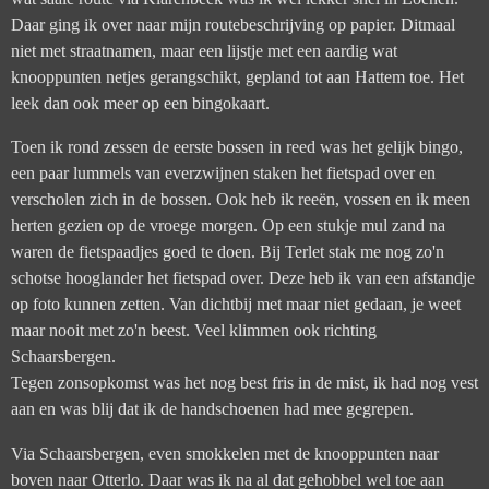
Daar ging ik over naar mijn routebeschrijving op papier. Ditmaal
niet met straatnamen, maar een lijstje met een aardig wat
knooppunten netjes gerangschikt, gepland tot aan Hattem toe. Het
leek dan ook meer op een bingokaart.
Toen ik rond zessen de eerste bossen in reed was het gelijk bingo,
een paar lummels van everzwijnen staken het fietspad over en
verscholen zich in de bossen. Ook heb ik reeën, vossen en ik meen
herten gezien op de vroege morgen. Op een stukje mul zand na
waren de fietspaadjes goed te doen. Bij Terlet stak me nog zo'n
schotse hooglander het fietspad over. Deze heb ik van een afstandje
op foto kunnen zetten. Van dichtbij met maar niet gedaan, je weet
maar nooit met zo'n beest. Veel klimmen ook richting
Schaarsbergen.
Tegen zonsopkomst was het nog best fris in de mist, ik had nog vest
aan en was blij dat ik de handschoenen had mee gegrepen.
Via Schaarsbergen, even smokkelen met de knooppunten naar
boven naar Otterlo. Daar was ik na al dat gehobbel wel toe aan