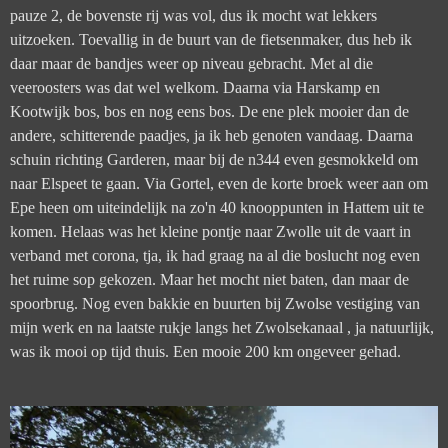
pauze 2, de bovenste rij was vol, dus ik mocht wat lekkers
uitzoeken. Toevallig in de buurt van de fietsenmaker, dus heb ik
daar maar de bandjes weer op niveau gebracht. Met al die
veeroosters was dat wel welkom. Daarna via Harskamp en
Kootwijk bos, bos en nog eens bos. De ene plek mooier dan de
andere, schitterende paadjes, ja ik heb genoten vandaag. Daarna
schuin richting Garderen, maar bij de n344 even gesmokkeld om
naar Elspeet te gaan. Via Gortel, even de korte broek weer aan om
Epe heen om uiteindelijk na zo'n 40 knooppunten in Hattem uit te
komen. Helaas was het kleine pontje naar Zwolle uit de vaart in
verband met corona, tja, ik had graag na al die boslucht nog even
het ruime sop gekozen. Maar het mocht niet baten, dan maar de
spoorbrug. Nog even bakkie en buurten bij Zwolse vestiging van
mijn werk en na laatste rukje langs het Zwolsekanaal , ja natuurlijk,
was ik mooi op tijd thuis. Een mooie 200 km ongeveer gehad.