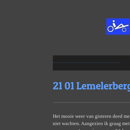
Ga
direct
naar
de
hoofdinhoud
21 01 Lemelerber
Het mooie weer van gisteren deed me w
niet wachten. Aangezien ik graag met