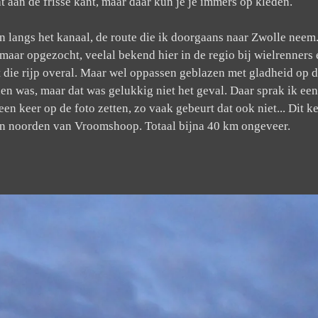
aan de frisse kant, maar daar kun je je immers op kleden.
langs het kanaal, de route die ik doorgaans naar Zwolle neem.
' maar opgezocht, veelal bekend hier in de regio bij wielrenner
 die rijp overal. Maar wel oppassen geblazen met gladheid op d
nen was, maar dat was gelukkig niet het geval. Daar sprak ik ee
een keer op de foto zetten, zo vaak gebeurt dat ook niet... Dit 
ten noorden van Vroomshoop. Totaal bijna 40 km ongeveer.