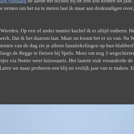
juist vandaag
de aarde het dichtst bij de zon zou komen dit jaar
ite nemen om het na te meten laat ik maar aan deskundigen over, 
n Wierden. Op een of ander manier kachel ik er altijd omheen. He
t werk. Dat ik het daarom laat. Maar nu kwam het er zo van. Na
ten van de dag zie je alleen fanatiekelingen op hun blubberfi
 langs de Regge te fietsen bij Ypelo. Mooi om nog 3 wegschieten
es via Notter weer huiswaarts. Het laatste stuk veranderde de m
 Laten we maar proberen een blij en vrolijk jaar van te maken.