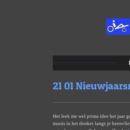
Ga
direct
naar
de
hoofdinhoud
21 01 Nieuwjaars
Het leek me wel prima idee het jaar 
moois in het donker langs je heenvlie