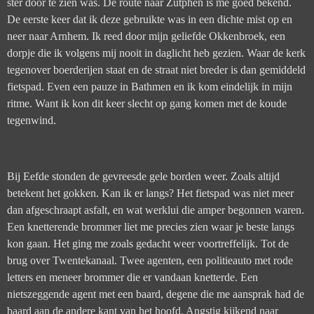
ster door te zien was. De route naar Zutphen is me goed bekend.
De eerste keer dat ik deze gebruikte was in een dichte mist op en
neer naar Arnhem. Ik reed door mijn geliefde Okkenbroek, een
dorpje die ik volgens mij nooit in daglicht heb gezien. Waar de kerk
tegenover boerderijen staat en de straat niet breder is dan gemiddeld
fietspad. Even een pauze in Bathmen en ik kom eindelijk in mijn
ritme. Want ik kon dit keer slecht op gang komen met de koude
tegenwind.
Bij Eefde stonden de gevreesde gele borden weer. Zoals altijd
betekent het gokken. Kan ik er langs? Het fietspad was niet meer
dan afgeschraapt asfalt, en wat werklui die amper begonnen waren.
Een knetterende brommer liet me precies zien waar je beste langs
kon gaan. Het ging me zoals gedacht weer voortreffelijk. Tot de
brug over Twentekanaal. Twee agenten, een politieauto met rode
letters en meneer brommer die er vandaan knetterde. Een
nietszeggende agent met een baard, degene die me aansprak had de
baard aan de andere kant van het hoofd. Angstig kijkend naar