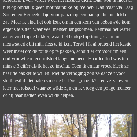
niet op omdat ik geen mountainbike bij me heb. Dan maar via Laag
Soeren en Eerbeek.
Tijd voor pauze op een bankje die niet lekker
zat. Maar ik vind het ook leuk om in een kern van bebouwde kom
ergens te zitten waar veel mensen langskomen. Eenmaal het water
aangevuld bij de bakker, waar het bankje bij stond,, staan lui
nieuwsgierig bij mijn fiets te kijken. Terwijl ik al pratend het kastje
weer instel om de route op te pakken, schuift er cm voor cm een
oud vrouwtje in een rolstoel langs me heen. Haar leeftijd was ten
minste 3 cijfer als ik het zo inschat. Toen ik ernaar vroeg bleek ze
naar de bakker te willen. Met de verhoging zou ze dat zelf voor
sluitingstijd niet halen vreesde ik. Dus: ,,mag ik?", en ze zat even
later met rolstoel waar ze wilde zijn en ik vroeg een potige meneer
of hij haar nadien even wilde helpen.