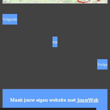
Volgende
top
Vorige
Maak jouw eigen website met
JouwWeb