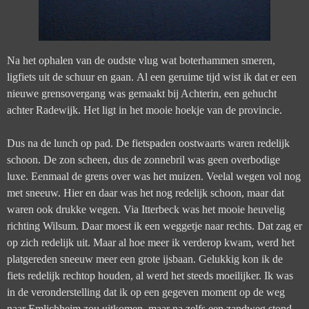
Na het ophalen van de oudste vlug wat boterhammen smeren,
ligfiets uit de schuur en gaan. Al een geruime tijd wist ik dat er een
nieuwe grensovergang was gemaakt bij Achterin, een gehucht
achter Radewijk. Het ligt in het mooie hoekje van de provincie.
Dus na de lunch op pad. De fietspaden oostwaarts waren redelijk
schoon. De zon scheen, dus de zonnebril was geen overbodige
luxe. Eenmaal de grens over was het muizen. Veelal wegen vol nog
met sneeuw. Hier en daar was het nog redelijk schoon, maar dat
waren ook drukke wegen. Via Itterbeck was het mooie heuvelig
richting Wilsum. Daar moest ik een weggetje naar rechts. Dat zag er
op zich redelijk uit. Maar al hoe meer ik verderop kwam, werd het
platgereden sneeuw meer een grote ijsbaan. Gelukkig kon ik de
fiets redelijk rechtop houden, al werd het steeds moeilijker. Ik was
in de veronderstelling dat ik op een gegeven moment op de weg
naar Emlichheim zou uitkomen, maar na zelfs een zandweg stond