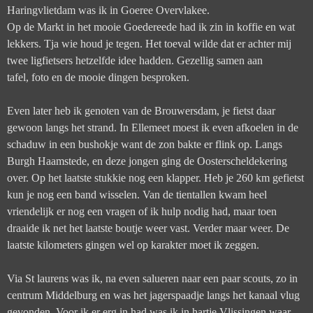
Haringvlietdam was ik in Goeree Overvlakee.
Op de Markt in het mooie Goedereede had ik zin in koffie en wat
lekkers. Tja wie houd je tegen. Het toeval wilde dat er achter mij
twee ligfietsers hetzelfde idee hadden. Gezellig samen aan
tafel, foto en de mooie dingen besproken.
Even later heb ik genoten van de Brouwersdam, je fietst daar
gewoon langs het strand. In Ellemeet moest ik even afkoelen in de
schaduw in een bushokje want de zon bakte er flink op. Langs
Burgh Haamstede, en deze jongen ging de Oosterscheldekering
over. Op het laatste stukkie nog een klapper. Heb je 260 km gefietst
kun je nog een band wisselen. Van de tientallen kwam heel
vriendelijk er nog een vragen of ik hulp nodig had, maar toen
draaide ik net het laatste boutje weer vast. Verder maar weer. De
laatste kilometers gingen wel op karakter moet ik zeggen.
Via St laurens was ik, na even salueren naar een paar scouts, zo in
centrum Middelburg en was het jagerspaadje langs het kanaal vlug
gevonden. Voor ik er erg in had was ik in hartje Vlissingen waar