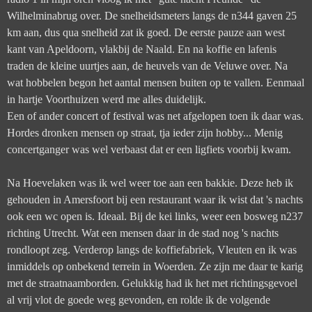
Wilhelminabrug over. De snelheidsmeters langs de n344 gaven 25
km aan, dus qua snelheid zat ik goed. De eerste pauze aan west
kant van Apeldoorn, vlakbij de Naald. En na koffie en lafenis
traden de kleine uurtjes aan, de heuvels van de Veluwe over. Na
wat hobbelen begon het aantal mensen buiten op te vallen. Eenmaal
in hartje Voorthuizen werd me alles duidelijk.
Een of ander concert of festival was net afgelopen toen ik daar was.
Hordes dronken mensen op straat, tja ieder zijn hobby... Menig
concertganger was wel verbaast dat er een ligfiets voorbij kwam.
Na Hoevelaken was ik wel weer toe aan een bakkie. Deze heb ik
gehouden in Amersfoort bij een restaurant waar ik wist dat 's nachts
ook een wc open is. Ideaal. Bij de kei links, weer een bosweg n237
richting Utrecht. Wat een mensen daar in de stad nog 's nachts
rondloopt zeg. Verderop langs de koffiefabriek, Vleuten en ik was
inmiddels op onbekend terrein in Woerden. Ze zijn me daar te karig
met de straatnaamborden. Gelukkig had ik het met richtingsgevoel
al vrij vlot de goede weg gevonden, en rolde ik de volgende