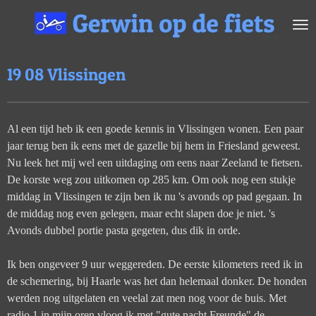
Ga
direct
naar
de
19 08 Vlissingen
hoofdinhoud
Al een tijd heb ik een goede kennis in Vlissingen wonen. Een paar
jaar terug ben ik eens met de gazelle bij hem in Friesland geweest.
Nu leek het mij wel een uitdaging om eens naar Zeeland te fietsen.
De korste weg zou uitkomen op 285 km. Om ook nog een stukje
middag in Vlissingen te zijn ben ik nu 's avonds op pad gegaan. In
de middag nog even gelegen, maar echt slapen doe je niet. 's
Avonds dubbel portie pasta gegeten, dus dik in orde.
Ik ben ongeveer 9 uur weggereden. De eerste kilometers reed ik in
de schemering, bij Haarle was het dan helemaal donker. De honden
werden nog uitgelaten en veelal zat men nog voor de buis. Met
radio 1 in mijn oren vloog ik met "gute nacht Freunde" de