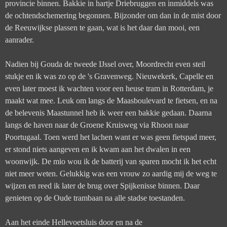
provincie binnen. Bakkie in hartje Driebruggen en inmiddels was
de ochtendschemering begonnen. Bijzonder om dan in de mist door
de Reeuwijkse plassen te gaan, wat is het daar dan mooi, een
aanrader.
Nadien bij Gouda de tweede IJssel over, Moordrecht even steil
stukje en ik was zo op de 's Gravenweg. Nieuwekerk, Capelle en
even later moest ik wachten voor een heuse tram in Rotterdam, je
maakt wat mee. Leuk om langs de Maasboulevard te fietsen, en na
de belevenis Maastunnel heb ik weer een bakkie gedaan. Daarna
langs de haven naar de Groene Kruisweg via Rhoon naar
Poortugaal. Toen werd het lachen want er was geen fietspad meer,
er stond niets aangeven en ik kwam aan het dwalen in een
woonwijk. De mio wou ik de batterij van sparen mocht ik het echt
niet meer weten. Gelukkig was een vrouw zo aardig mij de weg te
wijzen en reed ik later de brug over Spijkenisse binnen. Daar
genieten op de Oude trambaan na alle stadse toestanden.
Aan het einde Hellevoetsluis door en na de