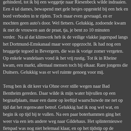
gehinderd, tot ik bij een weggetje naar Riesenbeck wilde indraaien.
Een 4 tal dames, bewapend met gele hesjes opgesteld bij een hek en
bord verboden in te rijden. Toch maar even gevraagd, en er
mochten geen auto's door. Wel fietsers. Gelukkig, zodoende kwam
ik met de vrouwen aan de praat, tja, je bent zo 10 minuten
verder. Na al dat klimwerk heb ik de veilige vlakke jagerspad langs
het Dortmund-Emskanaal maar weer opgezocht. Ik had nog een
bruggetje tegoed in Bevergern, die was ik vorige zomer vergeten.
Op enkele wandelaars vond ik het vrij rustig. Tot ik in Rheine
kwam, een markt, allemaal mensen toch bij elkaar. Rare jongens die
Duitsers. Gelukkig was er wel ruimte genoeg voor mij.
Terug ben ik dit keer via Ohne over stille wegen naar Bad
Bentheim gereden. Daar wilde ik mijn water bijvullen op een
begraafplaats, maar een dame op leeftijd waarschuwde me net op
tijd dat het regenwater betrof. Gelukkig had ik nog wel wat, en
begin ik op tijd bij te vullen. Na een paar boterhammen ging het
weer via een iets andere weg naar Gildehaus. Het splinternieuwe
fietspad was nog niet helemaal klaar, en op het tijdstip op de