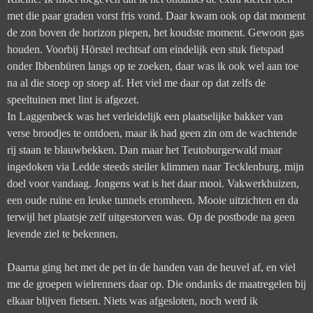
met die paar graden vorst fris vond. Daar kwam ook op dat moment
de zon boven de horizon piepen, het koudste moment. Gewoon gas
houden. Voorbij Hörstel rechtsaf om eindelijk een stuk fietspad
onder Ibbenbüren langs op te zoeken, daar was ik ook wel aan toe
na al die stoep op stoep af. Het viel me daar op dat zelfs de
speeltuinen met lint is afgezet.
In Laggenbeck was het verleidelijk een plaatselijke bakker van
verse broodjes te ontdoen, maar ik had geen zin om de wachtende
rij staan te blauwbekken. Dan maar het Teutoburgerwald maar
ingedoken via Ledde steeds steiler klimmen naar
Tecklenburg
, mijn
doel voor vandaag. Jongens wat is het daar mooi. Vakwerkhuizen,
een oude ruïne en leuke tunnels eromheen. Mooie uitzichten en da
terwijl het plaatsje zelf uitgestorven was. Op de postbode na geen
levende ziel te bekennen.
Daarna ging het met de pet in de handen van de heuvel af, en viel
me de groepen wielrenners daar op. Die ondanks de maatregelen bij
elkaar blijven fietsen. Niets was afgesloten, noch werd ik