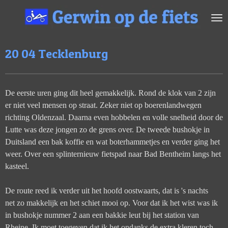
Ga
direct
naar
de
20 04 Tecklenburg
hoofdinhoud
De eerste uren ging dit heel gemakkelijk. Rond de klok van 2 zijn
er niet veel mensen op straat. Zeker niet op boerenlandwegen
richting Oldenzaal. Daarna even hobbelen en volle snelheid door de
Lutte was deze jongen zo de grens over. De tweede bushokje in
Duitsland een bak koffie en wat boterhammetjes en verder ging het
weer. Over een splinternieuw fietspad naar Bad Bentheim langs het
kasteel.
De route reed ik verder uit het hoofd oostwaarts, dat is 's nachts
net zo makkelijk en het schiet mooi op. Voor dat ik het wist was ik
in bushokje nummer 2 aan een bakkie leut bij het station van
Rheine. Ik moet toegeven dat ik het ondanks de extra kleren toch