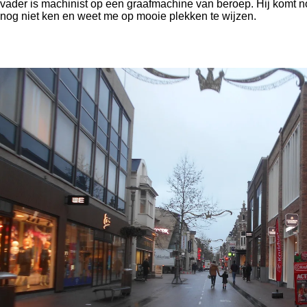
vader is machinist op een graafmachine van beroep. Hij komt n
nog niet ken en weet me op mooie plekken te wijzen.