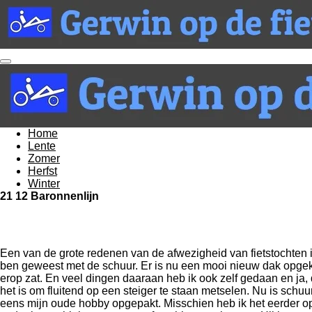
Ga
direct
naar
de
hoofdinhoud
Home
Lente
Zomer
Herfst
Winter
21 12 Baronnenlijn
Een van de grote redenen van de afwezigheid van fietstochten is
ben geweest met de schuur. Er is nu een mooi nieuw dak opge
erop zat. En veel dingen daaraan heb ik ook zelf gedaan en ja, d
het is om fluitend op een steiger te staan metselen. Nu is schu
eens mijn oude hobby opgepakt. Misschien heb ik het eerder o