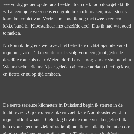
veelvuldig geloer op de radarbeelden toch de knoop doorgehakt. Ik
wil al een tijdje weer eens een grote fietstocht maken, maar steeds
komt het er niet van. Vorig jaar stond ik nog met twee keer een
lekke band bij Kloosterhaar met dezelfde doel. Dus ik had wat goed
te maken.
Nu kom ik de grens wèl over. Het betreft de dichtstbijzijnde vanaf
mijn huis, zo'n 15 km verderop. Ik volg voor een groot gedeelte
dezelfde route als naar Wietzendorf. Ik wist nog van de stoeprand in
Wietmarschen die me 3 jaar geleden al een achterlamp heeft gekost,
en fietste er nu op tijd omheen.
De eerste serieuze kilometers in Duitsland begin ik sterren in de
lucht te zien. Op de open stukken voel ik de Noordoostenwind in
mijn snufferd waaien. Gelukkig bevat de route veel bosgebied. Ik
heb expres geen muziek of radio bij me. Ik wil alle tijd benutten om
al m’n gedachten op een rij te zetten. Thuis is er een kerkfusie