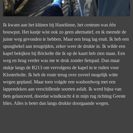
Ik kwam aan het klünen bij Haselünne, het centrum was één
bouwput. Het kastje wist ook zo geen alternatief, en ik meende de
juiste weg gevonden te hebben. Maar een brug lag eruit. Ik heb een
spuughekel aan terugrijden, zeker weer de drukte in. Ik wilde een
kapel bekijken bij Böckelte die ik op de kaart heb zien staan. Een
weg en brug verder was me te druk zonder fietspad. Dan maar
stukje langs de B213 om vervolgens de kapel in te ruilen voor
Klosterholte. Ik heb de route terug over zoveel mogelijk witte
wegen gepland. Maar toen volgde een wasbordweg met een
lappendeken aan verschillende soorten asfalt. Ik werd bijna van
fiets gelanceerd, doordat windkracht 4 in mijn rug richting Geeste
blies. Alles is beter dan langs drukke doorgaande wegen.