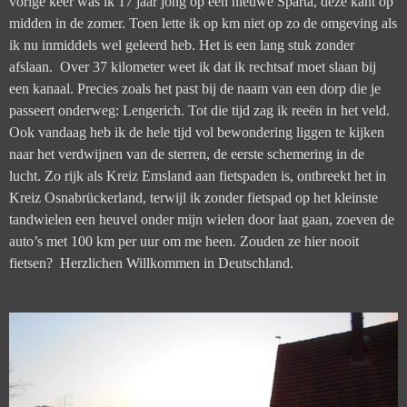
vorige keer was ik 17 jaar jong op een nieuwe Sparta, deze kant op
midden in de zomer. Toen lette ik op km niet op zo de omgeving als
ik nu inmiddels wel geleerd heb. Het is een lang stuk zonder
afslaan. Over 37 kilometer weet ik dat ik rechtsaf moet slaan bij
een kanaal. Precies zoals het past bij de naam van een dorp die je
passeert onderweg: Lengerich. Tot die tijd zag ik reeën in het veld.
Ook vandaag heb ik de hele tijd vol bewondering liggen te kijken
naar het verdwijnen van de sterren, de eerste schemering in de
lucht. Zo rijk als Kreiz Emsland aan fietspaden is, ontbreekt het in
Kreiz Osnabrückerland, terwijl ik zonder fietspad op het kleinste
tandwielen een heuvel onder mijn wielen door laat gaan, zoeven de
auto’s met 100 km per uur om me heen. Zouden ze hier nooit
fietsen? Herzlichen Willkommen in Deutschland.