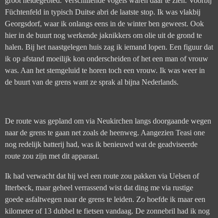
groot heidegebied. Verschillende vogels waren daar te zien. Voorbij
Füchtenfeld in typisch Duitse abri de laatste stop. Ik was vlakbij
Georgsdorf, waar ik onlangs eens in de winter ben geweest. Ook
hier in de buurt nog werkende jaknikkers om olie uit de grond te
halen. Bij het naastgelegen huis zag ik iemand lopen. Een figuur dat
ik op afstand moeilijk kon onderscheiden of het een man of vrouw
was. Aan het stemgeluid te horen toch een vrouw. Ik was weer in
de buurt van de grens want ze sprak al bijna Nederlands.
De route was gepland om via Neukirchen langs doorgaande wegen
naar de grens te gaan net zoals de heenweg. Aangezien Teasi one
nog redelijk batterij had, was ik benieuwd wat de geadviseerde
route zou zijn met dit apparaat.
Ik had verwacht dat hij wel een route zou pakken via Uelsen of
Itterbeck, maar geheel verrassend wist dat ding me via rustige
goede asfaltwegen naar de grens te leiden. Zo hoefde ik maar een
kilometer of 13 dubbel te fietsen vandaag. De zonnebril had ik nog