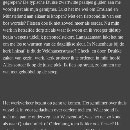
gegrepen? De typische Duitse zwartwitte paaltjes glijden aan me
voorbij net als mijn gemijmer. Lukt het me wel om Emsland en
Münsterland aan elkaar te knopen? Met een fietsconditie van een
bos wortels? Fietsen doe ik niet zoveel meer als eerder. Nu mijn
werk in hetzelfde dorp zit als waar ik woon en ik vroeger tijdstip
begin wegens tijdelijk personeelstekort. Langzaamaan lukt het me
om me los te wurmen van de dagelijkse sleur. In Neuenhaus bij de
kerk linksaf, is dit de Veldhauserstrasse? Check, en door. Drukke
zaken van gezin, werk, kerk probeer ik te ordenen in mijn hoofd.
Alles sorteer ik op de juiste plek. Ik fiets op straat, ze kunnen me
wat met gehobbel op de stoep.
Het werkverkeer begint op gang te komen. Het gemijmer over thuis
wissel ik in voor gedachten over eerdere tochten. Waar stond ik
toch met panne onderweg naar Wietzendorf, was het net zo koud
als naar Quakenbrück of Oldenburg, toen ik hier ook fietste? Het