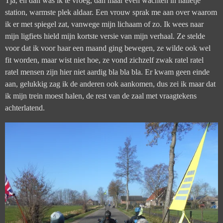
Tja, en dan was ik te vroeg, dan maar even wachten in halletje
station, warmste plek aldaar. Een vrouw sprak me aan over waarom
ik er met spiegel zat, vanwege mijn lichaam of zo. Ik wees naar
mijn ligfiets hield mijn kortste versie van mijn verhaal. Ze stelde
voor dat ik voor haar een maand ging bewegen, ze wilde ook wel
fit worden, maar wist niet hoe, ze vond zichzelf zwak ratel ratel
ratel mensen zijn hier niet aardig bla bla bla. Er kwam geen einde
aan, gelukkig zag ik de anderen ook aankomen, dus zei ik maar dat
ik mijn trein moest halen, de rest van de zaal met vraagtekens
achterlatend.