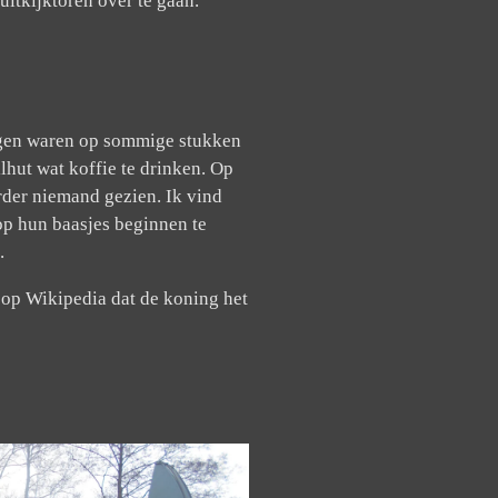
uitkijktoren over te gaan.
wegen waren op sommige stukken
lhut wat koffie te drinken. Op
erder niemand gezien. Ik vind
op hun baasjes beginnen te
l.
s op Wikipedia dat de koning het