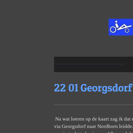
Ga
direct
naar
de
hoofdinhoud
22 01 Georgsdorf
Na wat loeren op de kaart zag ik dat
via Georgsdorf naar Nordhorn leidde.