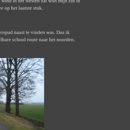
 wind in het westen zat won mijn zin in
 op het laatste stuk.
erspad naast te vinden was. Dus ik
bare school route naar het noorden.