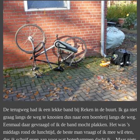
De terugweg had ik een lekke band bij Reken in de buurt. Ik ga niet
graag langs de weg te knooien dus naar een boerderij langs de weg.
Eenmaal daar gevraagd of ik de band mocht plakken. Het was 's
middags rond de lunchtijd, de beste man vraagt of ik mee wil eten,
dus ik schuif even aan voor wat boterhammen dacht ik... Maar niets